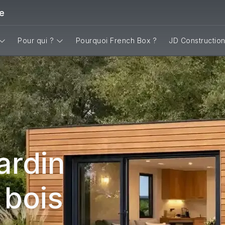
re
Pour qui ?
Pourquoi French Box ?
JD Construction
ardin
 bois